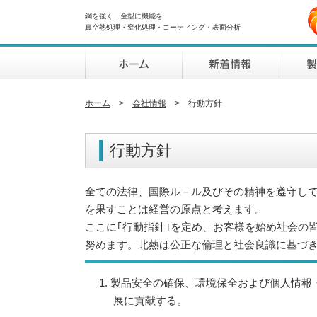
鋼を強く、金型に機能を
真空熱処理・窒化処理・コーティング・表面分析
ホーム
>
会社情報
>
行動方針
行動方針
全ての法律、国際ル－ル及びその精神を遵守し
を果すことは経営の原点と考えます。
ここに｢行動指針｣を定め、お客様を始め社会の
努めます。北熱は公正な倫理と社会良識に基づ
1. 製品安全の確保、環境保全および個人情
展に貢献する。